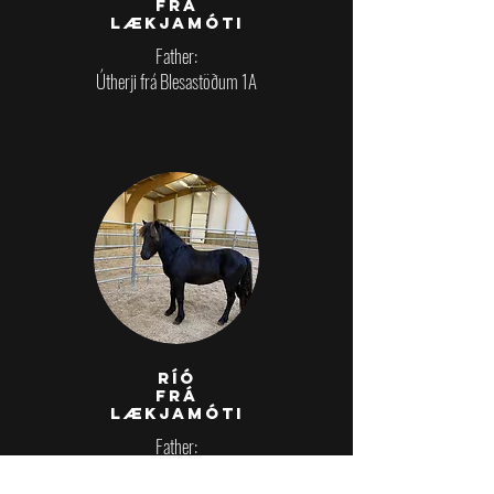
FRÁ
LÆKJAMÓTI
Father:
Útherji frá Blesastöðum 1A
ríó
FRÁ
LÆKJAMÓTI
Father:
Skýr frá Skálakoti