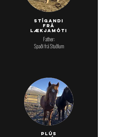
STÍGANDI
FRÁ
LÆKJAMÓTI
Father:
Spaði frá Stuðlum
Plús